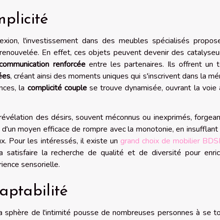
plicité
exion, l'investissement dans des meubles spécialisés propos
té renouvelée. En effet, ces objets peuvent devenir des catalyseu
communication renforcée
entre les partenaires. Ils offrent un t
ées
, créant ainsi des moments uniques qui s'inscrivent dans la m
nces, la
complicité couple
se trouve dynamisée, ouvrant la voie
évélation des désirs, souvent méconnus ou inexprimés, forgean
t là d'un moyen efficace de rompre avec la monotonie, en insufflant 
x. Pour les intéressés, il existe un
grand choix de mobilier BDS
 satisfaire la recherche de qualité et de diversité pour enric
rience sensorielle.
aptabilité
a sphère de l'intimité pousse de nombreuses personnes à se to