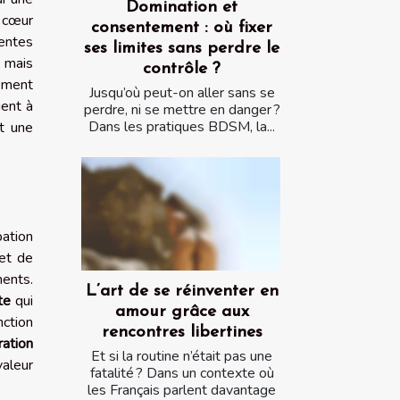
Domination et
u cœur
consentement : où fixer
entes
ses limites sans perdre le
 mais
contrôle ?
ement
Jusqu’où peut-on aller sans se
uent à
perdre, ni se mettre en danger ?
Dans les pratiques BDSM, la...
nt une
pation
et de
ments.
L’art de se réinventer en
te
qui
amour grâce aux
ction
rencontres libertines
ration
Et si la routine n’était pas une
valeur
fatalité ? Dans un contexte où
les Français parlent davantage