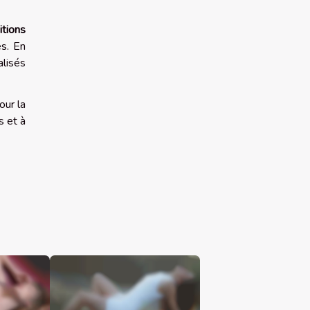
itions
es. En
lisés
our la
s et à