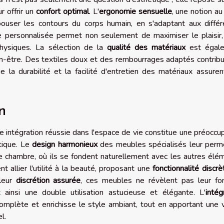
r offrir un
confort optimal
. L'
ergonomie sensuelle
, une notion a
ouser les contours du corps humain, en s'adaptant aux différ
 personnalisée permet non seulement de maximiser le plaisir,
physiques. La sélection de la
qualité des matériaux
est égal
en-être. Des textiles doux et des rembourrages adaptés contrib
 la durabilité et la facilité d'entretien des matériaux assure
n
e intégration réussie dans l'espace de vie constitue une préoccu
tique. Le
design harmonieux
des meubles spécialisés leur perm
e chambre, où ils se fondent naturellement avec les autres élé
nt allier l'utilité à la beauté, proposant une
fonctionnalité discrè
 leur
discrétion assurée
, ces meubles ne révèlent pas leur fon
ainsi une double utilisation astucieuse et élégante. L'
intég
mplète et enrichisse le style ambiant, tout en apportant une 
l.