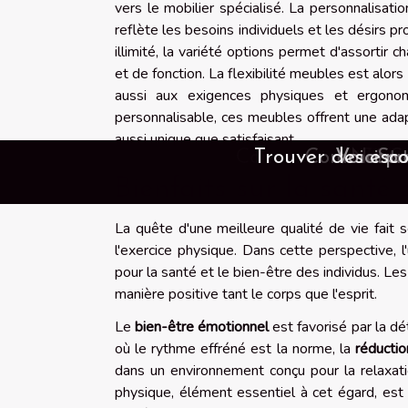
vers le mobilier spécialisé. La personnalisati
reflète les besoins individuels et les désirs 
illimité, la variété options permet d'assortir
et de fonction. La flexibilité meubles est alo
aussi aux exigences physiques et ergonom
personnalisable, ces meubles offrent une ada
aussi unique que satisfaisant.
Comment les outils en intel
Exploration de la popul
Les impacts psychologi
Comment les services d
Comment les vidéos en 
Exploration des pra
Quels sont les type
Comment les jeux e
Stratégies de gesti
Comment choisir e
Comment les jeux 
L'importance de 
Comment téléchar
Exploration des
Trouver des esco
Guide pour entr
Exploration des
Exploration de 
Guide d'achat 
Les vidéos sex
Quelles sont 
Exploration 
Comment les
Comment tro
Comment ch
Quels sont l
Comment le
Découverte
Comment re
Les films
Guide pou
Voici po
Snap d
Nos co
Comm
Pour
Com
Sat
Com
To
C
Bienfaits sur la santé 
La quête d'une meilleure qualité de vie fait 
l'exercice physique. Dans cette perspective, 
pour la santé et le bien-être des individus. Le
manière positive tant le corps que l'esprit.
Le
bien-être émotionnel
est favorisé par la d
où le rythme effréné est la norme, la
réductio
dans un environnement conçu pour la relaxati
physique, élément essentiel à cet égard, est