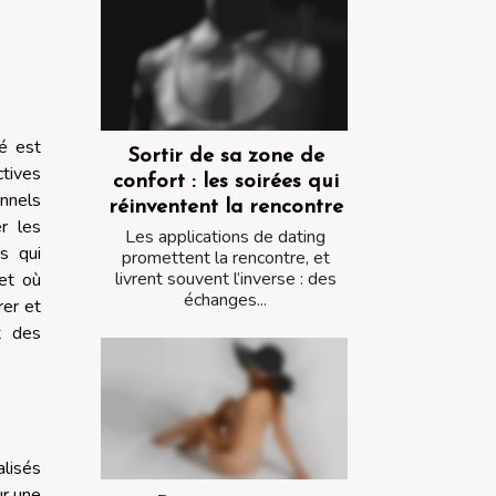
é est
Sortir de sa zone de
ctives
confort : les soirées qui
onnels
réinventent la rencontre
r les
Les applications de dating
s qui
promettent la rencontre, et
livrent souvent l’inverse : des
et où
échanges...
rer et
t des
lisés
ur une