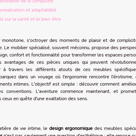
lioration de la complicité
nnalisation et adaptabilité
ts sur la santé et le bien-être
 monotone, s'octroyer des moments de plaisir et de complicit
ple. Le mobilier spécialisé, souvent méconnu, propose des perspe
 design, confort et fonctionnalité pour transformer les espaces pers
es avantages de ces pièces uniques qui peuvent révolutionne
r à travers les différents atouts de ces meubles spécifique
barquez dans un voyage où l'ergonomie rencontre l'érotisme, 
nts intimes. L'objectif est simple : découvrir comment amélio
t des conventions. L'aventure commence maintenant, et prome
s ceux en quête d'une exaltation des sens.
ière de vie intime, le
design ergonomique
des meubles spécia
er
n'est pas seulement une question d'esthétique ; elle repose s