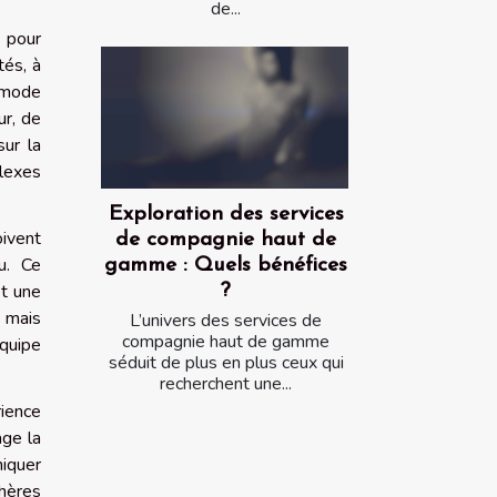
de...
e pour
tés, à
e mode
ur, de
ur la
lexes
Exploration des services
oivent
de compagnie haut de
u. Ce
gamme : Quels bénéfices
et une
?
, mais
L’univers des services de
compagnie haut de gamme
équipe
séduit de plus en plus ceux qui
recherchent une...
rience
age la
iquer
hères