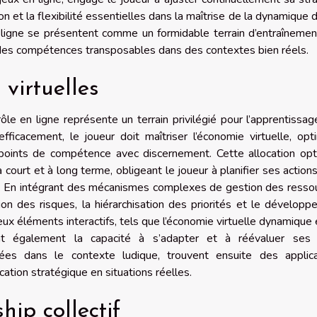
on et la flexibilité essentielles dans la maîtrise de la dynamique d
ligne se présentent comme un formidable terrain d’entraînemen
si des compétences transposables dans des contextes bien réels.
virtuelles
le en ligne représente un terrain privilégié pour l’apprentissa
ficacement, le joueur doit maîtriser l’économie virtuelle, opt
s points de compétence avec discernement. Cette allocation op
court et à long terme, obligeant le joueur à planifier ses action
. En intégrant des mécanismes complexes de gestion des ressou
on des risques, la hiérarchisation des priorités et le dévelop
ux éléments interactifs, tels que l’économie virtuelle dynamique 
ent également la capacité à s’adapter et à réévaluer ses 
es dans le contexte ludique, trouvent ensuite des applica
ication stratégique en situations réelles.
hip collectif