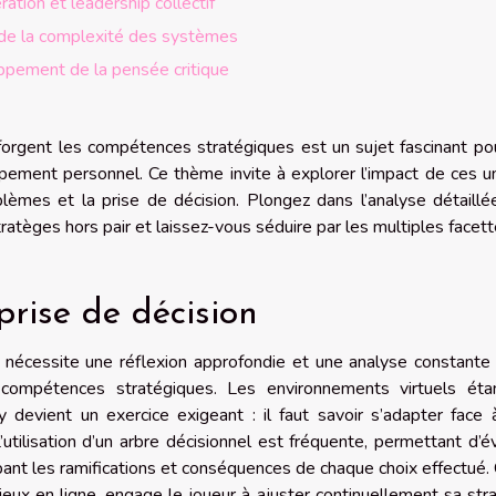
ation et leadership collectif
 de la complexité des systèmes
pement de la pensée critique
forgent les compétences stratégiques est un sujet fascinant po
pement personnel. Ce thème invite à explorer l’impact de ces u
roblèmes et la prise de décision. Plongez dans l’analyse détaill
atèges hors pair et laissez-vous séduire par les multiples facet
rise de décision
n nécessite une réflexion approfondie et une analyse constante
es compétences stratégiques. Les environnements virtuels éta
 devient un exercice exigeant : il faut savoir s’adapter face
utilisation d’un arbre décisionnel est fréquente, permettant d’é
pant les ramifications et conséquences de chaque choix effectué.
eux en ligne, engage le joueur à ajuster continuellement sa str