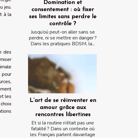
Domination et
u jeu.
consentement : où fixer
t à la
ses limites sans perdre le
contrôle ?
Jusqu’où peut-on aller sans se
perdre, ni se mettre en danger ?
Dans les pratiques BDSM, la...
ge des
imiser
timale
s pour
rces,
pement
et les
L’art de se réinventer en
choix
amour grâce aux
tions
rencontres libertines
Et si la routine n’était pas une
fatalité ? Dans un contexte où
les Français parlent davantage