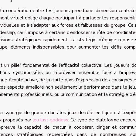
 la coopération entre les joueurs prend une dimension central
nt virtuel oblige chaque participant à partager les responsabili
ividuelles et à s’adapter aux forces et faiblesses du groupe. C
ership, car il impose à certains d’endosser le rôle de coordinate
ions stratégiques rapidement. La stratégie d’équipe repose s
roupe, éléments indispensables pour surmonter les défis comp
t un pilier fondamental de l’efficacité collective. Les joueurs d
ctions synchronisées ou improviser ensemble face à l’imprév
une écoute active, de la clarté dans l’expression des consignes 
 ces aspects améliore non seulement la performance dans le jeu
onnements professionnels, où la communication et la stratégie d’
la synergie de groupe dans les jeux de rôle en ligne est l’expé
ux proposés par
jeu lust goddess
. Ce type de plateforme encour
épreuve la capacité de chacun à coopérer, diriger et commun
étences stratégiques recherchées dans de nombreuses sp