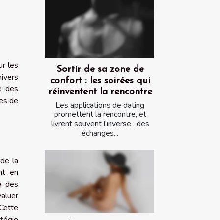
ur les
Sortir de sa zone de
nivers
confort : les soirées qui
ée des
réinventent la rencontre
tes de
Les applications de dating
promettent la rencontre, et
livrent souvent l’inverse : des
échanges...
 de la
nt en
 à des
valuer
 Cette
atégie