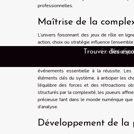
professionnelles.
Maîtrise de la comple
L’univers foisonnant des jeux de rôle en lig
action, choix ou stratégie influence l’ensemb
la modélisation systémique, imposent une an
Comment les outils en intel
Exploration de la popul
Les impacts psychologi
Comment les services d
Comment les vidéos en 
Exploration des pra
Quels sont les type
Comment les jeux e
Stratégies de gesti
Comment choisir e
L'importance de 
Explorer les ava
Comment téléchar
Exploration des
Trouver des esco
Guide pour entr
Exploration des
Exploration de 
Guide d'achat 
Les vidéos sex
Quelles sont 
Exploration 
Comment les
Comment tro
Comment ch
Quels sont l
Comment le
Découverte
Comment re
Les films
Guide pou
Voici po
Snap d
Nos co
Comm
Pour
Com
Sat
Com
To
C
virtuelles et dynamiques de jeu en perpétue
de prévoir les conséquences à long terme de 
événements essentielle à la réussite. Les p
éléments clés du système, à anticiper les c
l’équilibre des forces et des rétroactions 
structurés par la complexité, les joueurs affi
précieuse tant dans le monde numérique que da
d’analyse.
Développement de la p