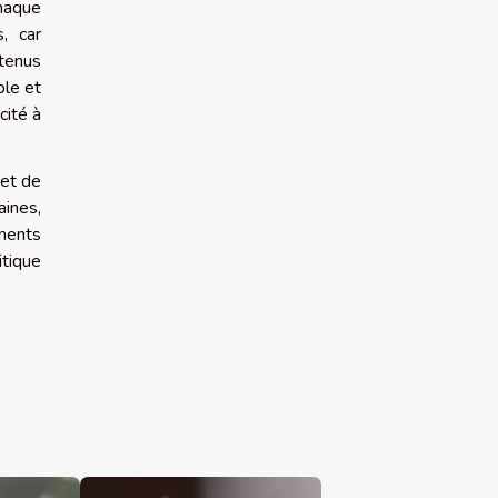
chaque
, car
btenus
ble et
cité à
 et de
ines,
ements
itique