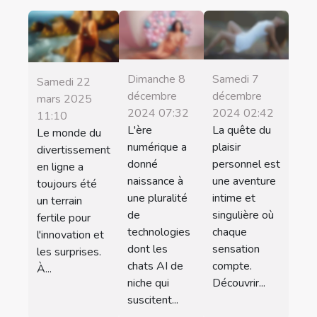
Dimanche 8
Samedi 7
Samedi 22
décembre
décembre
mars 2025
2024 07:32
2024 02:42
11:10
L'ère
La quête du
Le monde du
numérique a
plaisir
divertissement
donné
personnel est
en ligne a
naissance à
une aventure
toujours été
une pluralité
intime et
un terrain
de
singulière où
fertile pour
technologies
chaque
l'innovation et
dont les
sensation
les surprises.
chats AI de
compte.
À...
niche qui
Découvrir...
suscitent...