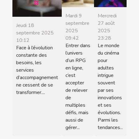
Mardi 9
Mercredi
septembre
27 août
Jeudi 18
2025
2025
septembre 2025
09:42
23:28
10:12
Entrer dans
Le monde
Face à l’évolution
l’univers
du cinéma
constante des
d’un RPG
pour
besoins, les
en ligne,
adultes
services
c’est
intrigue
d’accompagnement
accepter
souvent
ne cessent de se
de relever
par ses
transformer....
de
innovations
multiples
et ses
défis, mais
évolutions.
aussi de
Parmi les
gérer...
tendances...