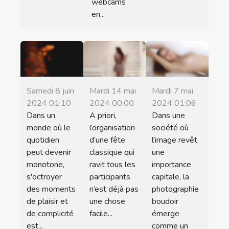
webcams
en...
Samedi 8 juin
Mardi 14 mai
Mardi 7 mai
2024 01:10
2024 00:00
2024 01:06
Dans un
A priori,
Dans une
monde où le
l’organisation
société où
quotidien
d’une fête
l'image revêt
peut devenir
classique qui
une
monotone,
ravit tous les
importance
s'octroyer
participants
capitale, la
des moments
n’est déjà pas
photographie
de plaisir et
une chose
boudoir
de complicité
facile...
émerge
est...
comme un