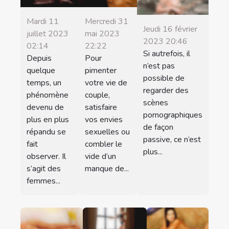
Mardi 11
Mercredi 31
Jeudi 16 février
juillet 2023
mai 2023
2023 20:46
02:14
22:22
Si autrefois, il
Depuis
Pour
n’est pas
quelque
pimenter
possible de
temps, un
votre vie de
regarder des
phénomène
couple,
scènes
devenu de
satisfaire
pornographiques
plus en plus
vos envies
de façon
répandu se
sexuelles ou
passive, ce n’est
fait
combler le
plus...
observer. Il
vide d’un
s’agit des
manque de...
femmes...