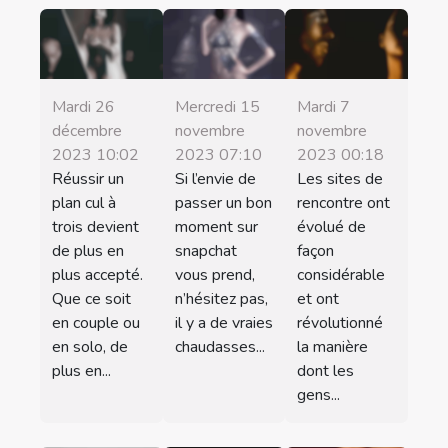
Mardi 26
Mercredi 15
Mardi 7
décembre
novembre
novembre
2023 10:02
2023 07:10
2023 00:18
Réussir un
Si l’envie de
Les sites de
plan cul à
passer un bon
rencontre ont
trois devient
moment sur
évolué de
de plus en
snapchat
façon
plus accepté.
vous prend,
considérable
Que ce soit
n’hésitez pas,
et ont
en couple ou
il y a de vraies
révolutionné
en solo, de
chaudasses...
la manière
plus en...
dont les
gens...