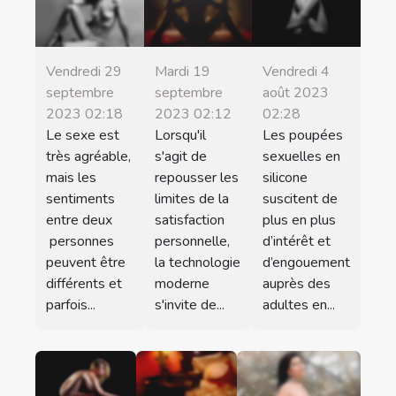
Vendredi 29
Mardi 19
Vendredi 4
septembre
septembre
août 2023
2023 02:18
2023 02:12
02:28
Le sexe est
Lorsqu'il
Les poupées
très agréable,
s'agit de
sexuelles en
mais les
repousser les
silicone
sentiments
limites de la
suscitent de
entre deux
satisfaction
plus en plus
personnes
personnelle,
d’intérêt et
peuvent être
la technologie
d’engouement
différents et
moderne
auprès des
parfois...
s'invite de...
adultes en...