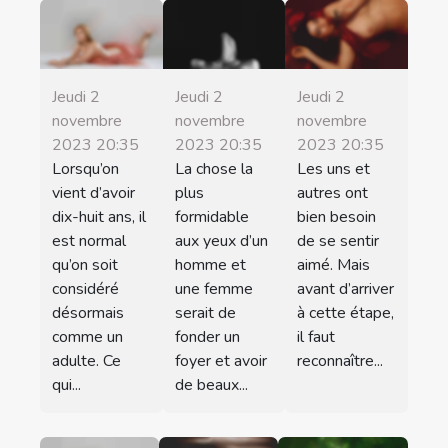
Jeudi 2
Jeudi 2
Jeudi 2
novembre
novembre
novembre
2023 20:35
2023 20:35
2023 20:35
Lorsqu’on
La chose la
Les uns et
vient d’avoir
plus
autres ont
dix-huit ans, il
formidable
bien besoin
est normal
aux yeux d’un
de se sentir
qu’on soit
homme et
aimé. Mais
considéré
une femme
avant d’arriver
désormais
serait de
à cette étape,
comme un
fonder un
il faut
adulte. Ce
foyer et avoir
reconnaître...
qui...
de beaux...