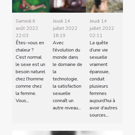
Samedi 6
Jeudi 14
Jeudi 14
août 2022
juillet 2022
juillet 2022
22:03
18:19
02:11
Êtes-vous en
Avec
La quête
chaleur ?
l'évolution du
d’une vie
C’est normal
monde dans
sexuelle
le sexe est un
le domaine de
vraiment
besoin naturel
la
épanouie,
chez l’homme
technologie,
conduit
comme chez
la satisfaction
plusieurs
la femme.
sexuelle
femmes
Vous...
connaît un
aujourd’hui à
autre niveau...
avoir d’autres
sources...