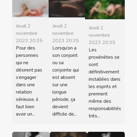
Jeudi 2
Jeudi 2
Jeudi 2
novembre
novembre
novembre
2023 20:35
2023 20:35
2023 20:35
Pour des
Lorsqu’on a
Les
personnes
son conjoint
proxénètes se
qui ne
ou sa
sont
désirent pas
conjointe qui
définitivement
s’engager
est absent
installées dans
dans une
sur une
les esprits et
relation
longue
prennent
sérieuse, il
période, ça
même des
faut bien
devient
responsabilités
avoir un...
difficile de...
très...