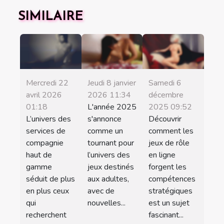
SIMILAIRE
Mercredi 22
Jeudi 8 janvier
Samedi 6
avril 2026
2026 11:34
décembre
01:18
L'année 2025
2025 09:52
L’univers des
s'annonce
Découvrir
services de
comme un
comment les
compagnie
tournant pour
jeux de rôle
haut de
l’univers des
en ligne
gamme
jeux destinés
forgent les
séduit de plus
aux adultes,
compétences
en plus ceux
avec de
stratégiques
qui
nouvelles...
est un sujet
recherchent
fascinant...