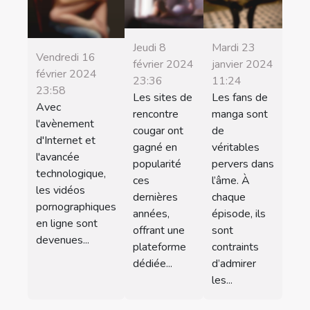
Jeudi 8
Mardi 23
Vendredi 16
février 2024
janvier 2024
février 2024
23:36
11:24
23:58
Les sites de
Les fans de
Avec
rencontre
manga sont
l'avènement
cougar ont
de
d'Internet et
gagné en
véritables
l'avancée
popularité
pervers dans
technologique,
ces
l’âme. À
les vidéos
dernières
chaque
pornographiques
années,
épisode, ils
en ligne sont
offrant une
sont
devenues...
plateforme
contraints
dédiée...
d’admirer
les...