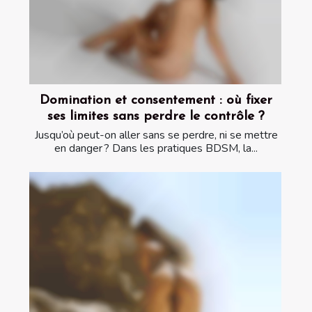
Domination et consentement : où fixer
ses limites sans perdre le contrôle ?
Jusqu’où peut-on aller sans se perdre, ni se mettre
en danger ? Dans les pratiques BDSM, la...