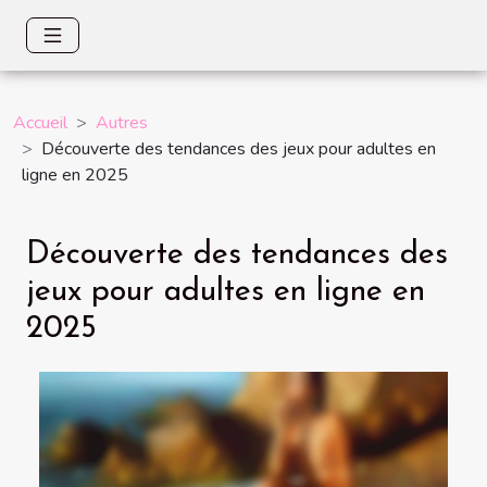
Accueil
Autres
Découverte des tendances des jeux pour adultes en
ligne en 2025
Découverte des tendances des
jeux pour adultes en ligne en
2025