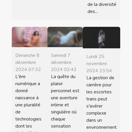
de la diversité
des...
Dimanche 8
Samedi 7
Lundi 25
décembre
décembre
novembre
2024 07:32
2024 02:42
2024 23:54
L'ère
La quête du
La gestion de
numérique a
plaisir
carrière pour
donné
personnel est
les escortes
naissance à
une aventure
trans peut
une pluralité
intime et
s'avérer
de
singulière où
complexe
technologies
chaque
dans un
dont les
sensation
environnement