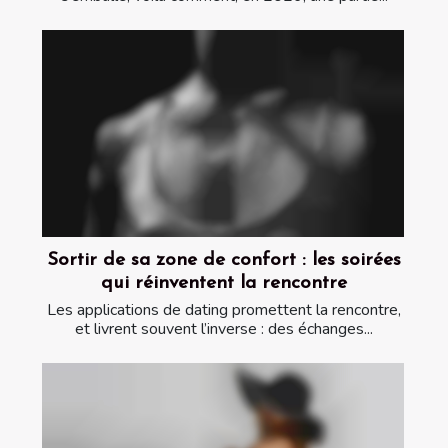
Sortir de sa zone de confort : les soirées
qui réinventent la rencontre
Les applications de dating promettent la rencontre,
et livrent souvent l’inverse : des échanges...