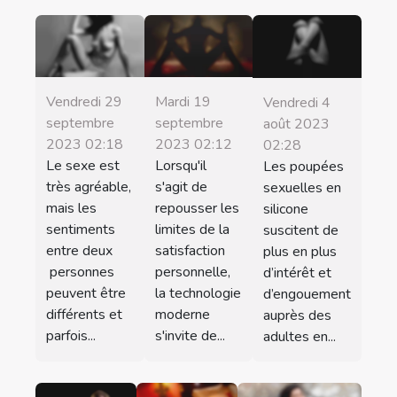
Vendredi 29
Mardi 19
Vendredi 4
septembre
septembre
août 2023
2023 02:18
2023 02:12
02:28
Le sexe est
Lorsqu'il
Les poupées
très agréable,
s'agit de
sexuelles en
mais les
repousser les
silicone
sentiments
limites de la
suscitent de
entre deux
satisfaction
plus en plus
personnes
personnelle,
d’intérêt et
peuvent être
la technologie
d’engouement
différents et
moderne
auprès des
parfois...
s'invite de...
adultes en...