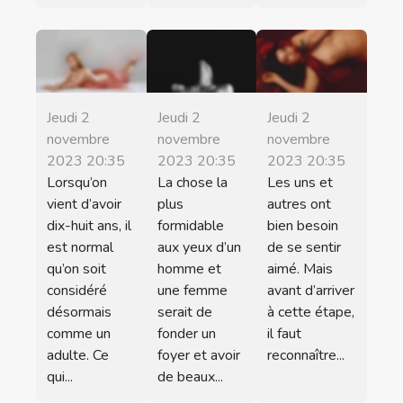
Jeudi 2
Jeudi 2
Jeudi 2
novembre
novembre
novembre
2023 20:35
2023 20:35
2023 20:35
Lorsqu’on
La chose la
Les uns et
vient d’avoir
plus
autres ont
dix-huit ans, il
formidable
bien besoin
est normal
aux yeux d’un
de se sentir
qu’on soit
homme et
aimé. Mais
considéré
une femme
avant d’arriver
désormais
serait de
à cette étape,
comme un
fonder un
il faut
adulte. Ce
foyer et avoir
reconnaître...
qui...
de beaux...