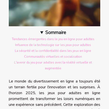
Sommaire
Tendances émergentes dans le jeu en ligne pour adultes
Influence de la technologie sur les jeux pour adultes
La sécurité et la confidentialité dans les jeux en ligne
Communautés virtuelles et socialisation
L'avenir du jeu pour adultes avec la réalité virtuelle et
augmentée
Le monde du divertissement en ligne a toujours été
un terrain fertile pour l'innovation et les surprises. À
l'horizon 2025, les jeux pour adultes en ligne
promettent de transformer les loisirs numériques en
une expérience sans précédent. Cette exploration des